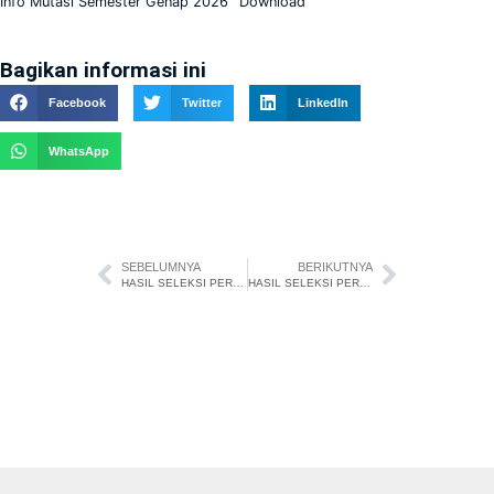
Info Mutasi Semester Genap 2026
Download
Bagikan informasi ini
Facebook
Twitter
LinkedIn
WhatsApp
SEBELUMNYA
BERIKUTNYA
HASIL SELEKSI PERPINDAHAN MURID SEMESTER GANJIL KELAS XI TAHUN PELAJARAN 2025/2026
HASIL SELEKSI PERPINDAHAN MURID SEMESTER GENAP TAHUN PELAJARAN 2025/2026