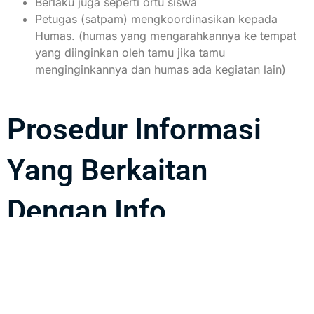
Berlaku juga seperti ortu siswa
Petugas (satpam) mengkoordinasikan kepada
Humas. (humas yang mengarahkannya ke tempat
yang diinginkan oleh tamu jika tamu
menginginkannya dan humas ada kegiatan lain)
Prosedur Informasi
Yang Berkaitan
Dengan Info
Sekolah/web Sekolah
Informasi formal yang diinginkan oleh tamu berkaitan
dengan sekolah /kegiatan sekolah agar diarahkan oleh
petugas ( satpam ) ke ruang tunggu prestasi, dengan