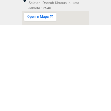
Selatan, Daerah Khusus Ibukota
Jakarta 12540
Formulir Kontak
Kami selalu terbuka untuk mendengar