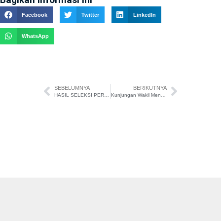
Facebook
Twitter
LinkedIn
WhatsApp
SEBELUMNYA
BERIKUTNYA
HASIL SELEKSI PERPINDAHAN MURID SEMESTER GENAP TAHUN PELAJARAN 2025/2026
Kunjungan Wakil Menteri Pendidikan Dasar dan Menengah (Wamendikdasmen) Prof. Atip Latipulhayat, S.H., LL.M., Ph.D ke SMAN 28 Jakarta