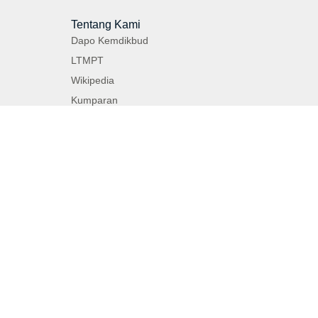
Tentang Kami
Dapo Kemdikbud
LTMPT
Wikipedia
Kumparan
Buku Panduan Sekolah
Kontak Kami
mail28jkt@gmail.com
(021) 7806293
0821-3772-8579
Jl. Raya Ragunan No.33, RT.5/RW.7,
Jati Padang, Ps. Minggu, Kota Jakarta
Selatan, Daerah Khusus Ibukota
Jakarta 12540