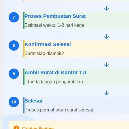
arrow_downward
Proses Pembuatan Surat
7
Estimasi waktu: 1-3 hari kerja
arrow_downward
Konfirmasi Selesai
8
Surat siap diambil?
arrow_downward
Ambil Surat di Kantor TU
9
- Tanda tangan pengambilan
arrow_downward
Selesai
10
Proses permohonan surat selesai
info
Catatan Penting