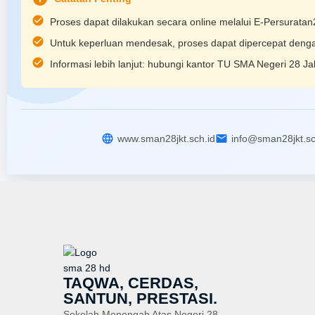
check_circle
Proses dapat dilakukan secara online melalui E-Persuratan
check_circle
Untuk keperluan mendesak, proses dapat dipercepat denga
check_circle
Informasi lebih lanjut: hubungi kantor TU SMA Negeri 28 Ja
language
email
www.sman28jkt.sch.id
info@sman28jkt.sc
TAQWA, CERDAS,
SANTUN, PRESTASI.
Sekolah Menengah Atas Negeri 28