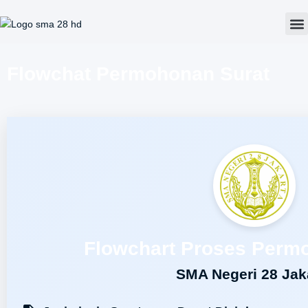
Tat
Flowchat Permohonan Surat
Flowchart Proses Perm
SMA Negeri 28 Jak