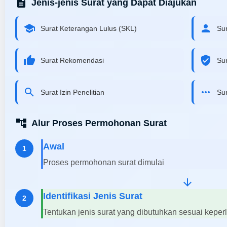
description
Jenis-jenis Surat yang Dapat Diajukan
school
person
Surat Keterangan Lulus (SKL)
Sur
thumb_up
verified_user
Surat Rekomendasi
Su
search
more_horiz
Surat Izin Penelitian
Su
account_tree
Alur Proses Permohonan Surat
Awal
1
Proses permohonan surat dimulai
arrow_downward
Identifikasi Jenis Surat
2
Tentukan jenis surat yang dibutuhkan sesuai keper