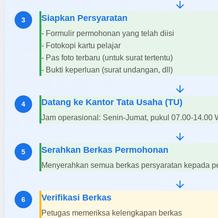
arrow_downward
Siapkan Persyaratan
3
- Formulir permohonan yang telah diisi
- Fotokopi kartu pelajar
- Pas foto terbaru (untuk surat tertentu)
- Bukti keperluan (surat undangan, dll)
arrow_downward
Datang ke Kantor Tata Usaha (TU)
4
Jam operasional: Senin-Jumat, pukul 07.00-14.00
arrow_downward
Serahkan Berkas Permohonan
5
Menyerahkan semua berkas persyaratan kepada p
arrow_downward
Verifikasi Berkas
6
Petugas memeriksa kelengkapan berkas