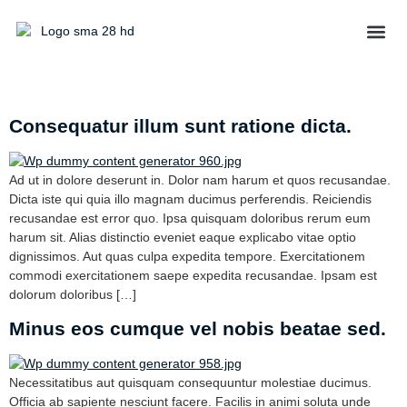
Tata U
Day:
November 5, 2024
Consequatur illum sunt ratione dicta.
Ad ut in dolore deserunt in. Dolor nam harum et quos recusandae.
Dicta iste qui quia illo magnam ducimus perferendis. Reiciendis
recusandae est error quo. Ipsa quisquam doloribus rerum eum
harum sit. Alias distinctio eveniet eaque explicabo vitae optio
dignissimos. Aut quas culpa expedita tempore. Exercitationem
commodi exercitationem saepe expedita recusandae. Ipsam est
dolorum doloribus […]
Minus eos cumque vel nobis beatae sed.
Necessitatibus aut quisquam consequuntur molestiae ducimus.
Officia ab sapiente nesciunt facere. Facilis in animi soluta unde