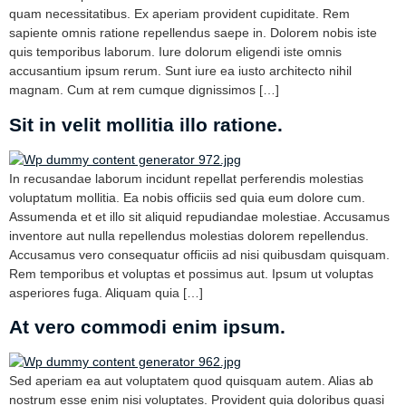
quam necessitatibus. Ex aperiam provident cupiditate. Rem
sapiente omnis ratione repellendus saepe in. Dolorem nobis iste
quis temporibus laborum. Iure dolorum eligendi iste omnis
accusantium ipsum rerum. Sunt iure ea iusto architecto nihil
magnam. Cum at rem cumque dignissimos […]
Sit in velit mollitia illo ratione.
In recusandae laborum incidunt repellat perferendis molestias
voluptatum mollitia. Ea nobis officiis sed quia eum dolore cum.
Assumenda et et illo sit aliquid repudiandae molestiae. Accusamus
inventore aut nulla repellendus molestias dolorem repellendus.
Accusamus vero consequatur officiis ad nisi quibusdam quisquam.
Rem temporibus et voluptas et possimus aut. Ipsum ut voluptas
asperiores fuga. Aliquam quia […]
At vero commodi enim ipsum.
Sed aperiam ea aut voluptatem quod quisquam autem. Alias ab
nostrum esse enim nisi voluptates. Provident quia doloribus quasi